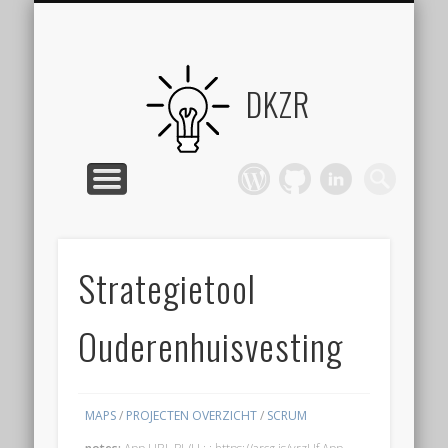
Werkplek beschikbaar
PROJECTEN OVERZICHT
CONTACT INFORMATIE
OVER JOOST
DKZR
Strategietool
Ouderenhuisvesting
MAPS
/
PROJECTEN OVERZICHT
/
SCRUM