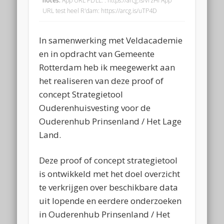
notes:
App URL PL/LL: : https://arcg.is/vrzHf App
URL test heel R'dam: https://arcg.is/uTP4D
In samenwerking met Veldacademie
en in opdracht van Gemeente
Rotterdam heb ik meegewerkt aan
het realiseren van deze proof of
concept
Strategietool
Ouderenhuisvesting voor de
Ouderenhub Prinsenland / Het Lage
Land.
Deze proof of concept strategietool
is ontwikkeld met het doel overzicht
te verkrijgen over beschikbare data
uit lopende en eerdere onderzoeken
in Ouderenhub Prinsenland / Het