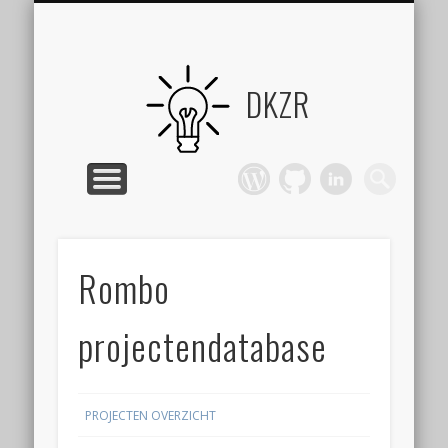
Werkplek beschikbaar
PROJECTEN OVERZICHT
CONTACT INFORMATIE
OVER JOOST
DKZR
Rombo
projectendatabase
PROJECTEN OVERZICHT